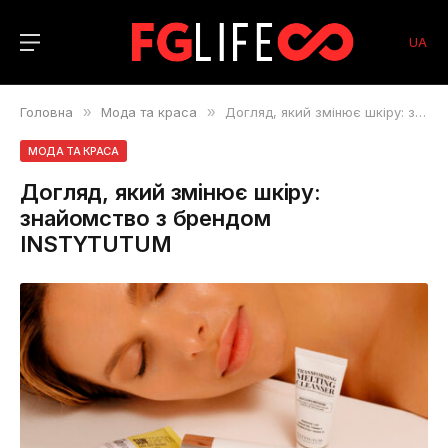
UA
Головна
»
Мода та краса
»
Догляд, який змінює шкіру: знайомство з брендом INSTYTUTUM
МОДА ТА КРАСА
Догляд, який змінює шкіру:
знайомство з брендом
INSTYTUTUM