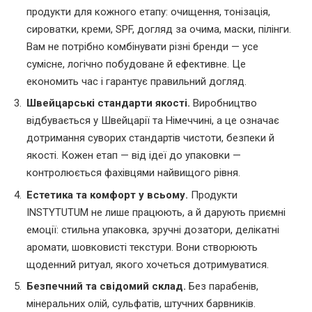
продукти для кожного етапу: очищення, тонізація,
сироватки, креми, SPF, догляд за очима, маски, пілінги.
Вам не потрібно комбінувати різні бренди — усе
сумісне, логічно побудоване й ефективне. Це
економить час і гарантує правильний догляд.
Швейцарські стандарти якості.
Виробництво
відбувається у Швейцарії та Німеччині, а це означає
дотримання суворих стандартів чистоти, безпеки й
якості. Кожен етап — від ідеї до упаковки —
контролюється фахівцями найвищого рівня.
Естетика та комфорт у всьому.
Продукти
INSTYTUTUM не лише працюють, а й дарують приємні
емоції: стильна упаковка, зручні дозатори, делікатні
аромати, шовковисті текстури. Вони створюють
щоденний ритуал, якого хочеться дотримуватися.
Безпечний та свідомий склад.
Без парабенів,
мінеральних олій, сульфатів, штучних барвників.