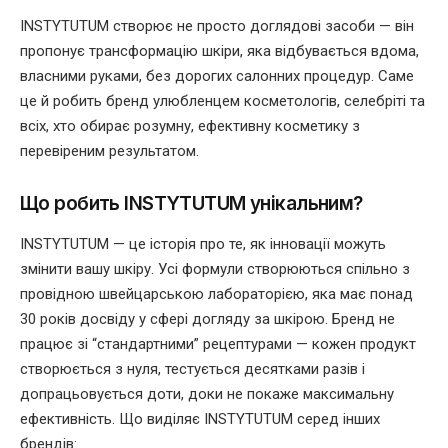
INSTYTUTUM створює не просто доглядові засоби — він
пропонує трансформацію шкіри, яка відбувається вдома,
власними руками, без дорогих салонних процедур. Саме
це й робить бренд улюбленцем косметологів, селебріті та
всіх, хто обирає розумну, ефективну косметику з
перевіреним результатом.
Що робить INSTYTUTUM унікальним?
INSTYTUTUM — це історія про те, як інновації можуть
змінити вашу шкіру. Усі формули створюються спільно з
провідною швейцарською лабораторією, яка має понад
30 років досвіду у сфері догляду за шкірою. Бренд не
працює зі “стандартними” рецептурами — кожен продукт
створюється з нуля, тестується десятками разів і
допрацьовується доти, доки не покаже максимальну
ефективність. Що виділяє INSTYTUTUM серед інших
брендів: