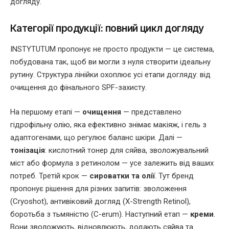
догляду.
Категорії продукції: повний цикл догляду
INSTYTUTUM пропонує не просто продукти — це система,
побудована так, щоб ви могли з нуля створити ідеальну
рутину. Структура лінійки охоплює усі етапи догляду: від
очищення до фінального SPF-захисту.
На першому етапі —
очищення
— представлено
гідрофільну олію, яка ефективно знімає макіяж, і гель з
адаптогенами, що регулює баланс шкіри. Далі —
тонізація
: кислотний тонер для сяйва, зволожувальний
міст або формула з ретинолом — усе залежить від ваших
потреб. Третій крок —
сироватки та олії
. Тут бренд
пропонує рішення для різних запитів: зволоження
(Cryoshot), антивіковий догляд (X-Strength Retinol),
боротьба з тьмяністю (C-erum). Наступний етап —
креми
.
Вони зволожують, відновлюють, додають сяйва та