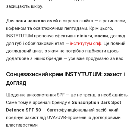
захищають шкіру.
Для
зони навколо очей
є окрема лінійка — з ретинолом,
кофеїном та освітлюючими пептидами. Крім цього,
INSTYTUTUM пропонує ефективні
пілінги
,
маски
, догляд
для губ і обов’язковий етап —
інститутум спф
. Це повний
доглядовий цикл, з яким не потрібно підбирати щось
додаткове з інших брендів — усе вже продумано за вас.
Сонцезахисний крем INSTYTUTUM: захист і
догляд
Щоденне використання SPF — це не тренд, а необхідність.
Саме тому в арсеналі бренду є
Sunscription Dark Spot
Defence SPF 50
— багатофункціональний засіб, який
поєднує захист від UVA/UVB-променів із доглядовими
властивостями.