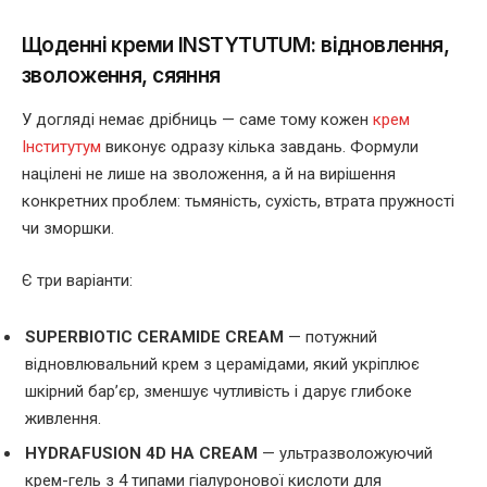
Щоденні креми INSTYTUTUM: відновлення,
зволоження, сяяння
У догляді немає дрібниць — саме тому кожен
крем
Інститутум
виконує одразу кілька завдань. Формули
націлені не лише на зволоження, а й на вирішення
конкретних проблем: тьмяність, сухість, втрата пружності
чи зморшки.
Є три варіанти:
SUPERBIOTIC CERAMIDE CREAM
— потужний
відновлювальний крем з церамідами, який укріплює
шкірний бар’єр, зменшує чутливість і дарує глибоке
живлення.
HYDRAFUSION 4D HA CREAM
— ультразволожуючий
крем-гель з 4 типами гіалуронової кислоти для