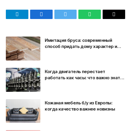
Telegram
Facebook
Twitter
WhatsApp
Email
Имитация бруса: современный
способ придать дому характер и
уют
Когда двигатель перестает
работать как часы: что важно знать
о ремонте форсунок Common Rail и
ТНВД Bosch
Кожаная мебель б/у из Европы:
когда качество важнее новизны