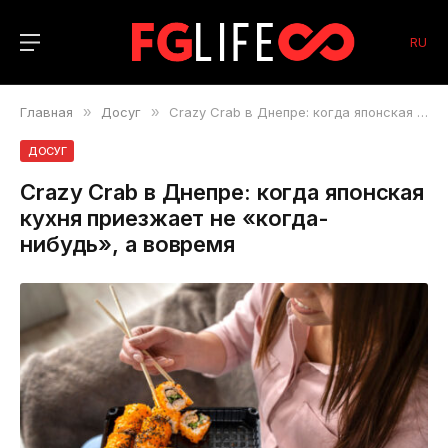
RU
Главная
»
Досуг
»
Crazy Crab в Днепре: когда японская кухня приезжает не «когда-нибудь», а вовремя
ДОСУГ
Crazy Crab в Днепре: когда японская
кухня приезжает не «когда-
нибудь», а вовремя