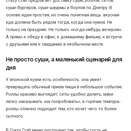
Crazy Crab предлагает доставку суши, роллов, сетов,
суши-бургеров, суши-шаурмы и боулов по Днепру. В
основе идеи простая, но очень понятная вещь: вкусная
еда должна быть рядом тогда, когда она нужна. Не
только на праздник. Не только «когда-нибудь вечером».
А прямо к обеду в офис, к домашнему фильму, к встрече
с друзьями или к свиданию в необычном месте.
Не просто суши, а маленький сценарий для
дня
У японской кухни есть особенность: она умеет
превращать обычный прием пищи в небольшое событие.
Роллы красиво выглядят, сеты удобно делить, маки
легко заказывать «на попробовать», а горячие темпура-
роллы отлично подходят тем, кто хочет чего-то более
сытного.
В Crazy Crab меню построено так, чтобы гость не