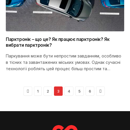
Парктронік – що це? Як працює парктронік? Як
вибрати парктронік?
Паркування може бути непростим завданням, особливо
в тісних та завантажених міських умовах. Однак сучасні
технології роблять цей процес більш простим та
безпечним. Одним з таких…
Previous
Next
1
2
3
4
5
6