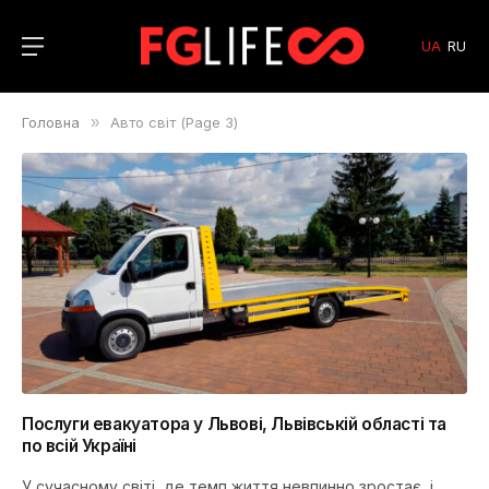
UA
RU
Головна
»
Авто світ (Page 3)
Послуги евакуатора у Львові, Львівській області та
по всій Україні
У сучасному світі, де темп життя невпинно зростає, і